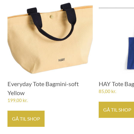
Everyday Tote Bagmini-soft
HAY Tote Bag
85,00
kr.
Yellow
199,00
kr.
GÅ TIL SHOP
GÅ TIL SHOP