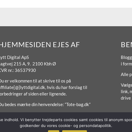
HJEMMESIDEN EJES AF
BE
Lytt Digital ApS
Blogg
Jagtvej 215 A, 9. 2100 Kbh Ø
i form
CVR nr.: 36537930
Alle 
u er velkommen til at skrive til os på
Vælge
ffiliate[@]lyttdigital.dk, hvis du har forslag til
link, 
forbedringer af siden eller lignende.
drive
Du bedes mærke din henvendelse: “Tote-bag.dk”
sse indhold. Vi benytter trejdeparts cookies samt cookies til anonym s
godkender du vores cookie- og persondatapolitik.