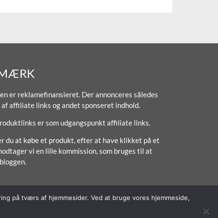
MÆRK
en er reklamefinansieret. Der annonceres således
 af affiliate links og andet sponseret indhold.
produktlinks er som udgangspunkt affiliate links.
r du at købe et produkt, efter at have klikket på et
modtager vi en lille kommission, som bruges til at
 bloggen.
poring på tværs af hjemmesider. Ved at bruge vores hjemmeside,
Forside
Om / Kontakt
Betingelser