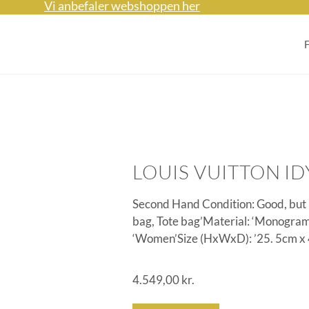
Vi anbefaler webshoppen her
LOUIS VUITTON ID
Second Hand Condition: Good, but u
bag, Tote bag’Material: ‘Monogram I
‘Women’Size (HxWxD): ’25. 5cm x 
4.549,00
kr.