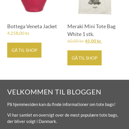
Bottega Veneta Jacket
Meraki Mini Tote Bag
4.258,00
kr.
White 1 stk.
60,00
kr.
45,00
kr.
GÅ TIL SHOP
GÅ TIL SHOP
VELKOMMEN TIL BLOGGEN
På hjemmesiden kan du finde informationer om tote bags!
Vi har samlet en oversigt over de mest populære tote bags,
der bliver solgt i Danmark.