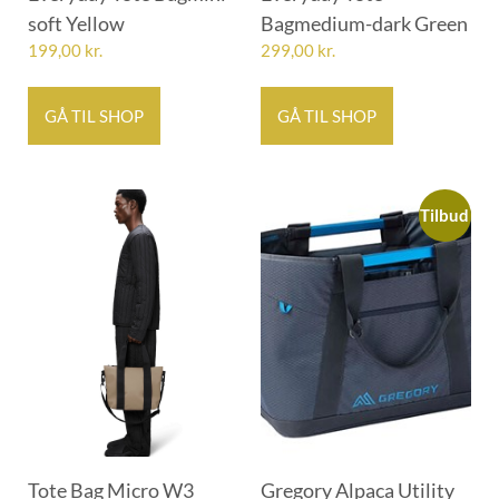
soft Yellow
Bagmedium-dark Green
199,00
kr.
299,00
kr.
GÅ TIL SHOP
GÅ TIL SHOP
Tilbud
Tote Bag Micro W3
Gregory Alpaca Utility