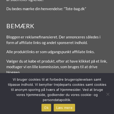
Du bedes mærke din henvendelse: “Tote-bag.dk”
BEMÆRK
Bloggen er reklamefinansieret. Der annonceres således i
form af affiliate links og andet sponseret indhold.
Alle produktlinks er som udgangspunkt affiliate links.
Vælger du at købe et produkt, efter at have klikket på et link,
modtager vi en lille kommission, som bruges til at drive
bloggen.
Vi bruger cookies til at forbedre brugeroplevelsen samt
tilpasse indhold. Vi benytter trejdeparts cookies samt cookies
til anonym sporing på tværs af hjemmesider. Ved at bruge
vores hjemmeside, godkender du vores cookie- og
Forside
Om / Kontakt
Betingelser
persondatapolitik.
© 2026 Lytt Digital ApS
Ok
Læs mere