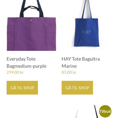
Everyday Tote
HAY Tote Bagultra
Bagmedium-purple
Marine
299,00
kr.
85,00
kr.
GÅ TIL SHOP
GÅ TIL SHOP
Tilbud