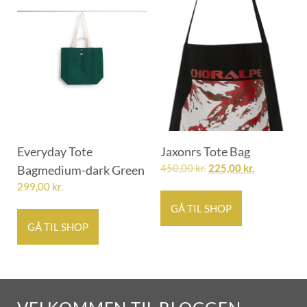
Everyday Tote
Jaxonrs Tote Bag
Bagmedium-dark Green
450,00
kr.
225,00
kr.
299,00
kr.
GÅ TIL SHOP
GÅ TIL SHOP