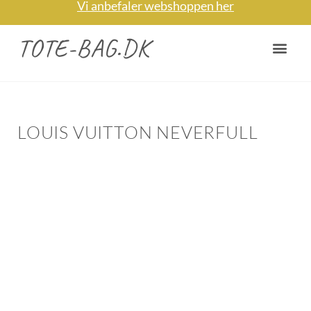
Vi anbefaler webshoppen her
TOTE-BAG.DK
NYTTIGE TIPS
OM / KONTAKT
LOUIS VUITTON NEVERFULL