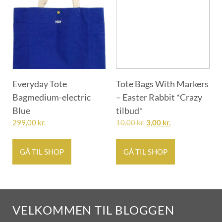
Everyday Tote
Tote Bags With Markers
Bagmedium-electric
– Easter Rabbit *Crazy
Blue
tilbud*
299,00
kr.
10,00
kr.
3,00
kr.
GÅ TIL SHOP
GÅ TIL SHOP
VELKOMMEN TIL BLOGGEN