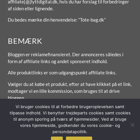
affiliate[@]lyttdigital.dk, hvis du har forslag til forbedringer
af siden eller lignende.
Du bedes mærke din henvendelse: “Tote-bag.dk”
BEMÆRK
Bloggen er reklamefinansieret. Der annonceres således i
form af affiliate links og andet sponseret indhold.
Alle produktlinks er som udgangspunkt affiliate links.
Vælger du at købe et produkt, efter at have klikket på et link,
modtager vi en lille kommission, som bruges til at drive
bloggen.
Vi bruger cookies til at forbedre brugeroplevelsen samt
tilpasse indhold. Vi benytter trejdeparts cookies samt cookies
til anonym sporing på tværs af hjemmesider. Ved at bruge
vores hjemmeside, godkender du vores cookie- og
Forside
Om / Kontakt
Betingelser
persondatapolitik.
© 2026 Lytt Digital ApS