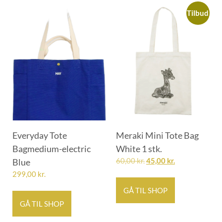
Tilbud
Everyday Tote
Meraki Mini Tote Bag
Bagmedium-electric
White 1 stk.
Blue
60,00
kr.
45,00
kr.
299,00
kr.
GÅ TIL SHOP
GÅ TIL SHOP